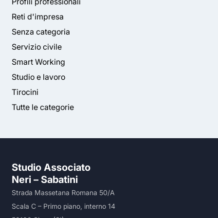
Profili professionali
Reti d'impresa
Senza categoria
Servizio civile
Smart Working
Studio e lavoro
Tirocini
Tutte le categorie
Studio Associato
Neri – Sabatini
Strada Massetana Romana 50/A
Scala C – Primo piano, interno 14