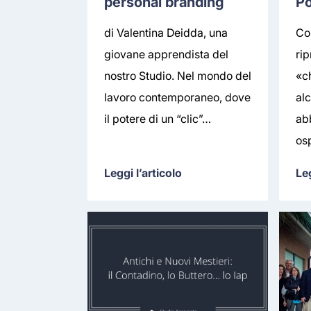
personal branding
Po
di Valentina Deidda, una
Con
giovane apprendista del
ri
nostro Studio. Nel mondo del
«c
lavoro contemporaneo, dove
alc
il potere di un “clic”…
ab
os
Leggi l’articolo
Leg