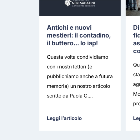
Antichi e nuovi
Di
mestieri: il contadino,
fi
il buttero... lo iap!
as
co
Questa volta condividiamo
Qu
con i nostri lettori (e
sta
pubblichiamo anche a futura
agr
memoria) un nostro articolo
Mo
scritto da Paola C.…
pr
Leggi l’articolo
Leg