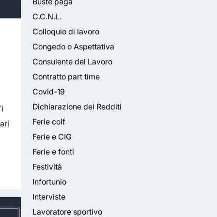
Buste paga
C.C.N.L.
Colloquio di lavoro
Congedo o Aspettativa
Consulente del Lavoro
Contratto part time
Covid-19
Dichiarazione dei Redditi
i
Ferie colf
ari
Ferie e CIG
Ferie e fonti
Festività
Infortunio
Interviste
Lavoratore sportivo