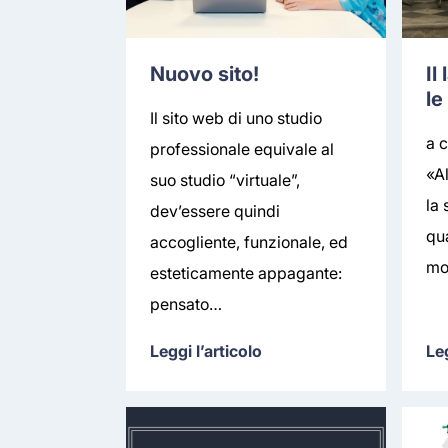
Nuovo sito!
Il
le
Il sito web di uno studio
a c
professionale equivale al
«A
suo studio “virtuale”,
la
dev’essere quindi
qu
accogliente, funzionale, ed
mo
esteticamente appagante:
pensato…
Leggi l’articolo
Leg