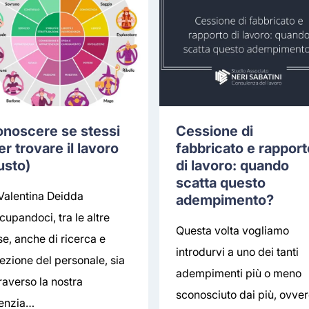
noscere se stessi
Cessione di
er trovare il lavoro
fabbricato e rapport
usto)
di lavoro: quando
scatta questo
 Valentina Deidda
adempimento?
cupandoci, tra le altre
Questa volta vogliamo
se, anche di ricerca e
introdurvi a uno dei tanti
lezione del personale, sia
adempimenti più o meno
raverso la nostra
sconosciuto dai più, ovver
enzia…