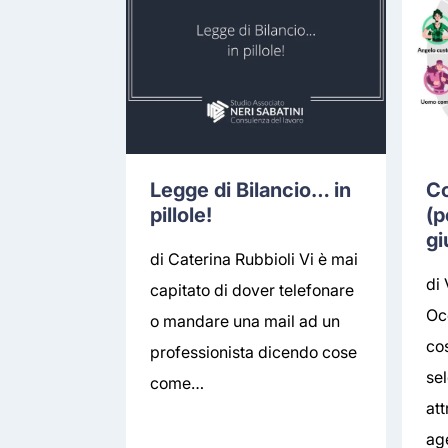
Legge di Bilancio… in
Co
pillole!
(p
gi
di Caterina Rubbioli Vi è mai
di
capitato di dover telefonare
Oc
o mandare una mail ad un
co
professionista dicendo cose
se
come…
att
ag