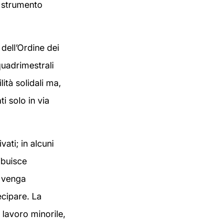
o strumento
dell’Ordine dei
quadrimestrali
ità solidali ma,
i solo in via
vati; in alcuni
ibuisce
n venga
ecipare. La
 lavoro minorile,