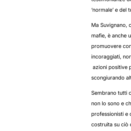
‘normale’ e del t
Ma Suvignano, ch
mafie, è anche u
promuovere comp
incoraggiati, no
azioni positive 
scongiurando alt
Sembrano tutti c
non lo sono e ch
professionisti e 
costruita su ciò