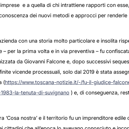
e imprese e a quella di chi intrattiene rapporti con esse
a conoscenza dei nuovi metodi e approcci per renderle 
zienda con una storia molto particolare e insolita rispe
 – per la prima volta e in via preventiva – fu confiscat
nizzata da Giovanni Falcone e, dopo successivi sequest
finite vicende processuali, solo dal 2019 è stata assegn
 (
https://www.toscana-notizie.it/-/fu-il-giudice-falcon
-1983-la-tenuta-di-suvignano
) e, di conseguenza, resti
ra ‘Cosa nostra’ e il territorio fu un imprenditore edile 
i cittadini che all’epoca lo avevano conosciuto e inc