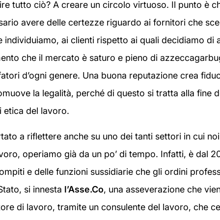
re tutto ciò? A creare un circolo virtuoso. Il punto è 
ario avere delle certezze riguardo ai fornitori che sce
e individuiamo, ai clienti rispetto ai quali decidiamo d
ento che il mercato è saturo e pieno di azzeccagarbugl
ffatori d’ogni genere. Una buona reputazione crea fiduci
muove la legalità, perché di questo si tratta alla fine d
etica del lavoro.
ato a riflettere anche su uno dei tanti settori in cui n
avoro, operiamo già da un po’ di tempo. Infatti, è dal 2
ompiti e delle funzioni sussidiarie che gli ordini profe
Stato, si innesta
l’Asse.Co
, una asseverazione che vien
ore di lavoro, tramite un consulente del lavoro, che cer