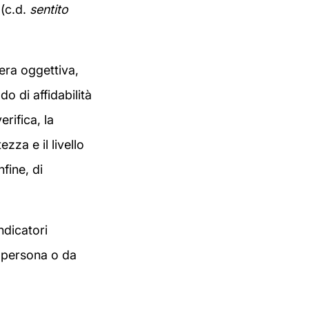
 (c.d.
sentito
era oggettiva,
do di affidabilità
erifica, la
zza e il livello
nfine, di
ndicatori
a persona o da