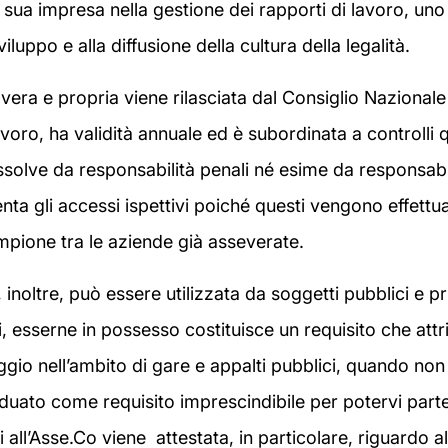
 sua impresa nella gestione dei rapporti di lavoro, un
viluppo e alla diffusione della cultura della legalità.
vera e propria viene rilasciata dal Consiglio Nazionale 
avoro, ha validità annuale ed è subordinata a controlli 
ssolve da responsabilità penali né esime da responsabil
ta gli accessi ispettivi poiché questi vengono effettuat
mpione tra le aziende già asseverate.
inoltre, può essere utilizzata da soggetti pubblici e pri
, esserne in possesso costituisce un requisito che attr
io nell’ambito di gare e appalti pubblici, quando no
viduato come requisito imprescindibile per potervi part
 all’Asse.Co viene attestata, in particolare, riguardo al