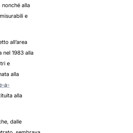
, nonché alla
misurabili e
tto all’area
a nel 1983 alla
ri e
ata alla
e-a-
tuita alla
che, dalle
ontrato, sembrava