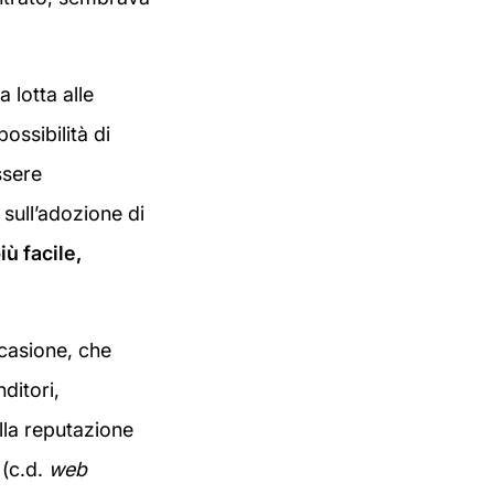
 lotta alle
ossibilità di
ssere
 sull’adozione di
iù facile,
ccasione, che
ditori,
alla reputazione
 (c.d.
web