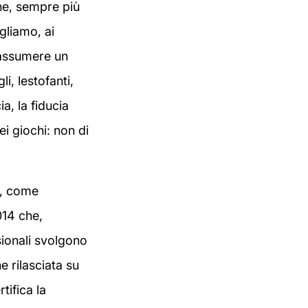
che, sempre più
gliamo, ai
i assumere un
i, lestofanti,
a, la fiducia
ei giochi: non di
oi, come
014 che,
ssionali svolgono
e rilasciata su
tifica la