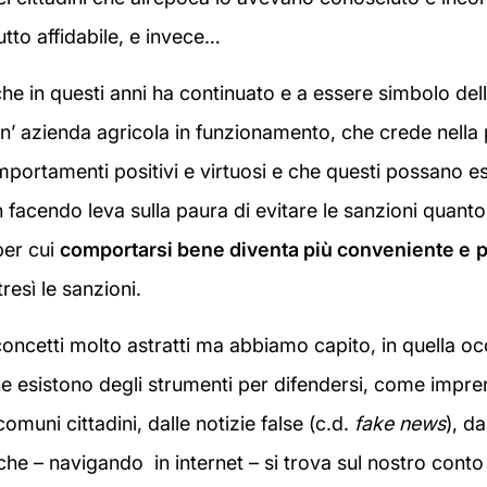
utto affidabile, e invece…
e in questi anni ha continuato e a essere simbolo della
n’ azienda agricola in funzionamento, che crede nella p
ortamenti positivi e virtuosi e che questi possano e
n facendo leva sulla paura di evitare le sanzioni quanto
per cui
comportarsi bene diventa più conveniente e
p
resì le sanzioni.
oncetti molto astratti ma abbiamo capito, in quella o
e esistono degli strumenti per difendersi, come impren
comuni cittadini, dalle notizie false (c.d.
fake news
), d
 che – navigando in internet – si trova sul nostro conto