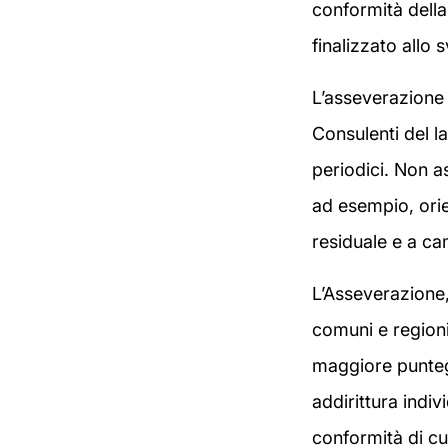
conformità della
finalizzato allo s
L’asseverazione 
Consulenti del l
periodici. Non a
ad esempio, orien
residuale e a ca
L’Asseverazione, 
comuni e regioni
maggiore puntegg
addirittura indi
conformità di cui