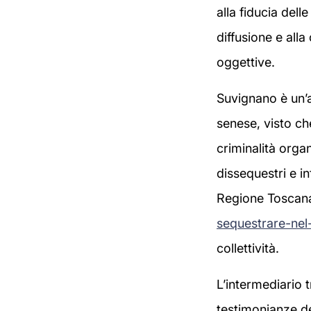
alla fiducia dell
diffusione e all
oggettive.
Suvignano è un’a
senese, visto che
criminalità orga
dissequestri e in
Regione Toscana
sequestrare-nel
collettività.
L’intermediario t
testimonianze de