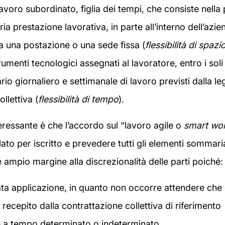
avoro subordinato, figlia dei tempi, che consiste nella p
ia prestazione lavorativa, in parte all’interno dell’azie
za una postazione o una sede fissa (
flessibilità di spazi
trumenti tecnologici assegnati al lavoratore, entro i soli 
io giornaliero e settimanale di lavoro previsti dalla le
llettiva (
flessibilità di tempo
).
teressante è che l’accordo sul “lavoro agile o
smart wo
lato per iscritto e prevedere tutti gli elementi sommar
e ampio margine alla discrezionalità delle parti poiché:
ta applicazione, in quanto non occorre attendere che q
recepito dalla contrattazione collettiva di riferimento
e a tempo determinato o indeterminato