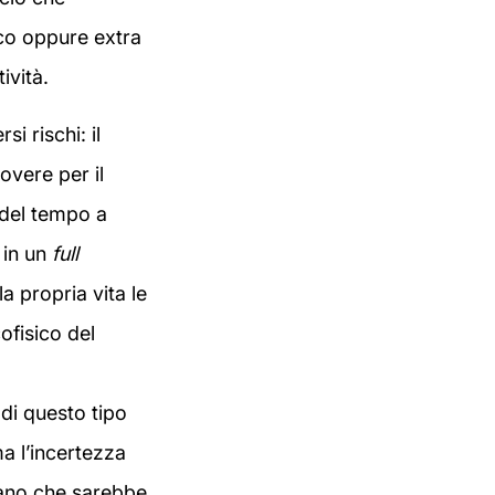
co oppure extra
ività.
 rischi: il
overe per il
 del tempo a
 in un
full
la propria vita le
cofisico del
 di questo tipo
ma l’incertezza
vano che sarebbe