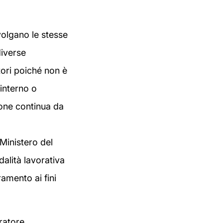
svolgano le stesse
diverse
tori poiché non è
’interno o
ione continua da
Ministero del
alità lavorativa
ramento ai fini
ratore,