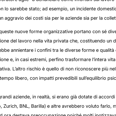
n lo sarebbe stato; ad esempio, un incidente domesti
n aggravio dei costi sia per le aziende sia per la collett
ueste nuove forme organizzative portano con sé diversi
ione del lavoro nella vita privata che, costituendo un d
ebbe annientare i confini tra le diverse forme e qualità
one e, in casi estremi, perfino trasformare l’intera vita
tiva. L’altro rischio è quello di non riconoscere più nel
tempo libero, con impatti prevedibili sull’equilibrio psi
 grandi aziende, in realtà, si erano già dotate di accordi
, Zurich, BNL, Barilla) e altre avrebbero voluto farlo, 
ad ora destava preoccupazione poiché molti ipotizza