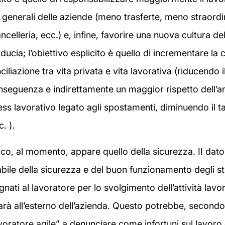
i generali delle aziende (meno trasferte, meno straord
celleria, ecc.) e, infine, favorire una nuova cultura de
iducia; l’obiettivo esplicito è quello di incrementare la 
iliazione tra vita privata e vita lavorativa (riducendo 
nseguenza e indirettamente un maggior rispetto dell’a
ess lavorativo legato agli spostamenti, diminuendo il t
. ).
ico, al momento, appare quello della sicurezza. II dato
ile della sicurezza e del buon funzionamento degli s
nati al lavoratore per lo svolgimento dell’attività lavo
rà all’esterno dell’azienda. Questo potrebbe, secondo 
lavoratore agile” a denunciare come infortuni sul lavoro