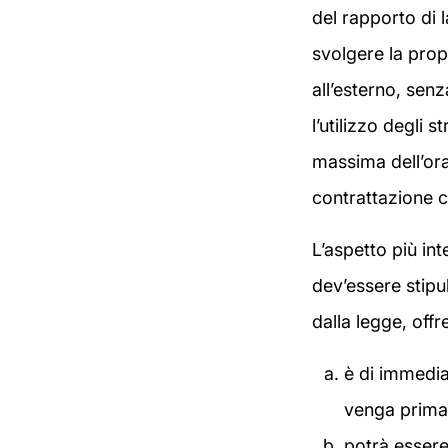
del rapporto di l
svolgere la propr
all’esterno, sen
l’utilizzo degli s
massima dell’orar
contrattazione co
L’aspetto più in
dev’essere stipu
dalla legge, offr
è di immedia
venga prima 
potrà esser