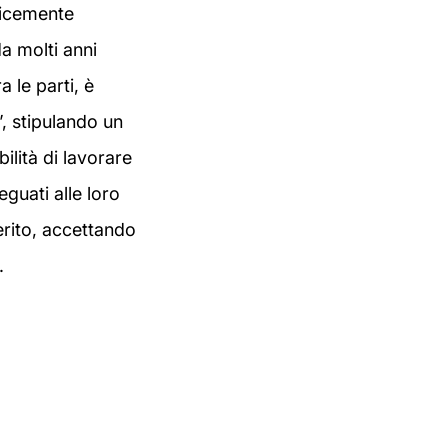
licemente
a molti anni
 le parti, è
”, stipulando un
ilità di lavorare
guati alle loro
derito, accettando
.