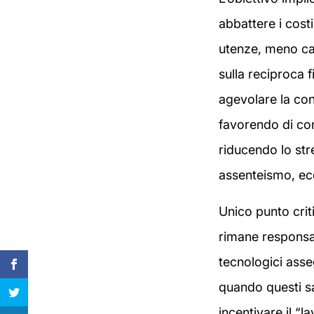
abbattere i cost
utenze, meno can
sulla reciproca f
agevolare la conc
favorendo di co
riducendo lo str
assenteismo, ecc
Unico punto crit
rimane responsab
tecnologici asseg
quando questi sa
incentivare il “