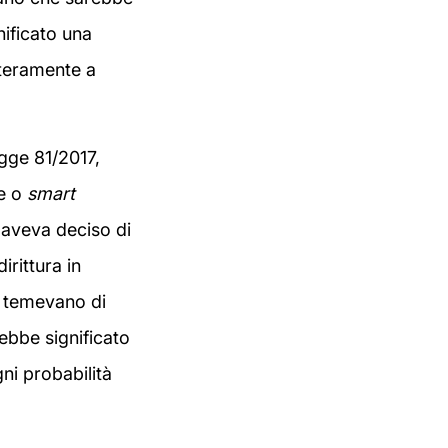
nificato una
nteramente a
gge 81/2017,
le o
smart
 aveva deciso di
irittura in
ri temevano di
rebbe significato
gni probabilità