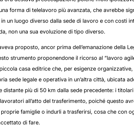
 una forma di telelavoro più avanzata, che avrebbe sig
 in un luogo diverso dalla sede di lavoro e con costi i
nda, non una sua evoluzione di tipo diverso.
veva proposto, ancor prima dell’emanazione della Le
esto strumento proponendone il ricorso al “lavoro agi
 piccola casa editrice che, per esigenze organizzative,
pria sede legale e operativa in un’altra città, ubicata add
 e distante più di 50 km dalla sede precedente: i titola
 lavoratori all’atto del trasferimento, poiché questo av
e proprie famiglie o indurli a trasferirsi, cosa che con o
cettato di fare.