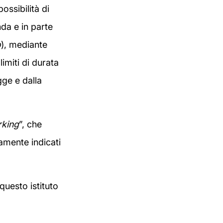
ossibilità di
nda e in parte
o
), mediante
limiti di durata
gge e dalla
rking
”, che
iamente indicati
uesto istituto