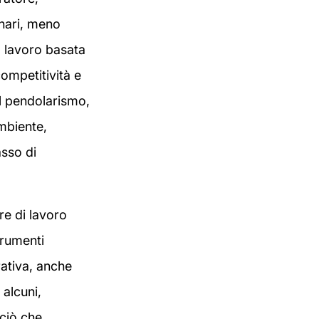
inari, meno
l lavoro basata
competitività e
il pendolarismo,
mbiente,
asso di
re di lavoro
trumenti
rativa, anche
alcuni,
 ciò che