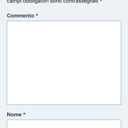
campi obbligatori sono contrassegnati
*
Commento
*
Nome
*